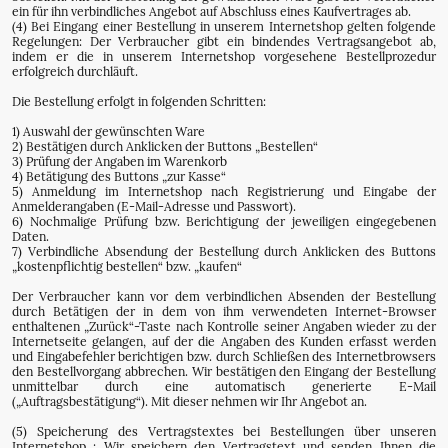
ein für ihn verbindliches Angebot auf Abschluss eines Kaufvertrages ab.
(4) Bei Eingang einer Bestellung in unserem Internetshop gelten folgende
Regelungen: Der Verbraucher gibt ein bindendes Vertragsangebot ab,
indem er die in unserem Internetshop vorgesehene Bestellprozedur
erfolgreich durchläuft.
Die Bestellung erfolgt in folgenden Schritten:
1) Auswahl der gewünschten Ware
2) Bestätigen durch Anklicken der Buttons „Bestellen“
3) Prüfung der Angaben im Warenkorb
4) Betätigung des Buttons „zur Kasse“
5) Anmeldung im Internetshop nach Registrierung und Eingabe der
Anmelderangaben (E-Mail-Adresse und Passwort).
6) Nochmalige Prüfung bzw. Berichtigung der jeweiligen eingegebenen
Daten.
7) Verbindliche Absendung der Bestellung durch Anklicken des Buttons
„kostenpflichtig bestellen“ bzw. „kaufen“
Der Verbraucher kann vor dem verbindlichen Absenden der Bestellung
durch Betätigen der in dem von ihm verwendeten Internet-Browser
enthaltenen „Zurück“-Taste nach Kontrolle seiner Angaben wieder zu der
Internetseite gelangen, auf der die Angaben des Kunden erfasst werden
und Eingabefehler berichtigen bzw. durch Schließen des Internetbrowsers
den Bestellvorgang abbrechen. Wir bestätigen den Eingang der Bestellung
unmittelbar durch eine automatisch generierte E-Mail
(„Auftragsbestätigung“). Mit dieser nehmen wir Ihr Angebot an.
(5) Speicherung des Vertragstextes bei Bestellungen über unseren
Internetshop : Wir speichern den Vertragstext und senden Ihnen die