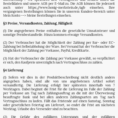
Bestelldaten und unsere AGB per E-Mail zu. Die AGB können Sie jederzeit
auch unter https://www.honig-merkstein.de/agb einsehen. Ihre
vergangenen Bestellungen können Sie in unserem Kunden-Bereich unter
Mein Konto --> Meine Bestellungen einsehen.
§3 Preise, Versandkosten, Zahlung, Fälligkeit
(1) Die angegebenen Preise enthalten die gesetzliche Umsatzsteuer und
sonstige Preisbestandteile. Hinzu kommen etwaige Versandkosten.
(2) Der Verbraucher hat die Möglichkeit der Zahlung per Bar- oder EC-
Zahöung bei Selbstabholung der Ware. Bei Versand hat der Verbraucher die
Möglichkeit der Zahlung per Vorkasse, PayPal, Kreditkarte.
(3) Hat der Verbraucher die Zahlung per Vorkasse gewählt, so verpflichtet
er sich, den Kaufpreis unverzüglich nach Vertragsschluss zu zahlen.
§4 Lieferung
(1) Sofern wir dies in der Produktbeschreibung nicht deutlich anders
angegeben haben, sind alle von uns angebotenen Artikel sofort
versandfertig. Die Lieferung erfolgt hier spätesten innerhalb von 7
Werktagen. Dabei beginnt die Frist für die Lieferung im Falle der Zahlung
per Vorkasse am Tag nach Zahlungsauftrag an die mit der Überweisung
beauftragte Bank und bei allen anderen Zahlungsarten am Tag nach
Vertragsschluss zu laufen. Fällt das Fristende auf einen Samstag, Sonntag
oder gesetzlichen Feiertag am Lieferort, so endet die Frist am nächsten
Werktag. Urlaube des Versender sind zu beachten.
(2) Die Gefahr des zufälligen Untergangs und der zufälligen