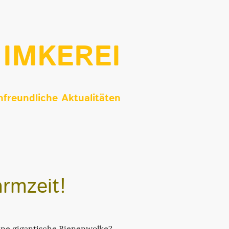
 IMKEREI
nfreundliche Aktualitäten
armzeit!
ine gigantische Bienenwolke?